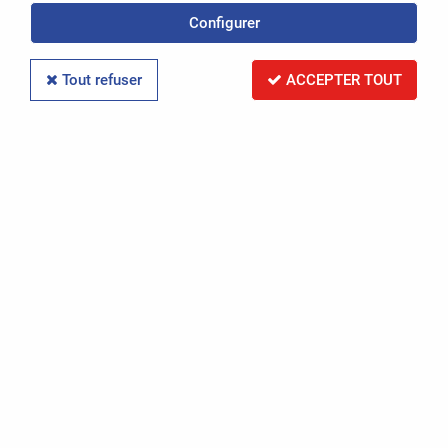
Configurer
Réinitialiser la recherche
Tout refuser
ACCEPTER TOUT
PAR RÉFÉRENCE
Réinitialiser la recherche
PAR IMMATRICULATION
Réinitialiser la recherche
RECHERCHER