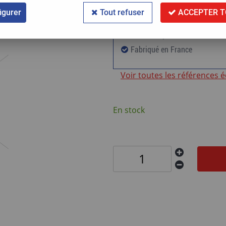
igurer
Tout refuser
ACCEPTER T
60 000km ou 24 mois de gara
Standard première monte
Fabriqué en France
Voir toutes les références 
En stock