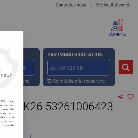
Contactez-nous
Site institutionnel
|
COMPTE
ENCE
PAR IMMATRICULATION
r sur
er la recherche
Réinitialiser la recherche
D'autres,
INR K26 53261006423
esure des
onnées de
accès aux
 des sous-
nt à tout
litique de