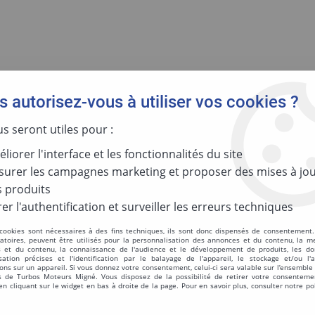
 autorisez-vous à utiliser vos cookies ?
GIES
MOTORISATION
PAR RÉFÉR
us seront utiles pour :
liorer l'interface et les fonctionnalités du site
urer les campagnes marketing et proposer des mises à jou
Réinitialis
 produits
er l'authentification et surveiller les erreurs techniques
 cookies sont nécessaires à des fins techniques, ils sont donc dispensés de consentement. 
CARTER TURB
gatoires, peuvent être utilisés pour la personnalisation des annonces et du contenu, la m
 et du contenu, la connaissance de l'audience et le développement de produits, les d
isation précises et l'identification par le balayage de l'appareil, le stockage et/ou l'
ons sur un appareil. Si vous donnez votre consentement, celui-ci sera valable sur l’ensemble
 de Turbos Moteurs Migné. Vous disposez de la possibilité de retirer votre consenteme
Réf. :
53261006423
 cliquant sur le widget en bas à droite de la page. Pour en savoir plus, consulter notre po