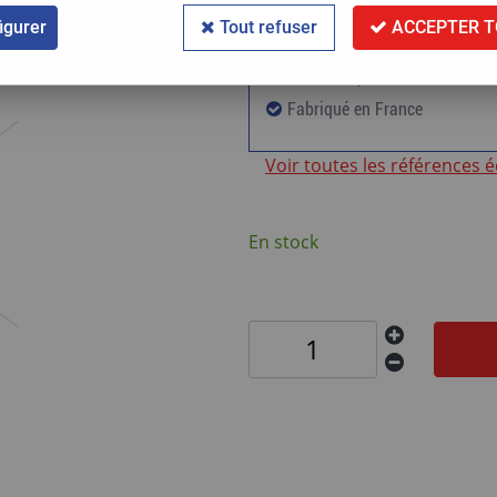
igurer
Tout refuser
ACCEPTER T
60 000km ou 24 mois de gara
Standard première monte
Fabriqué en France
Voir toutes les références 
En stock