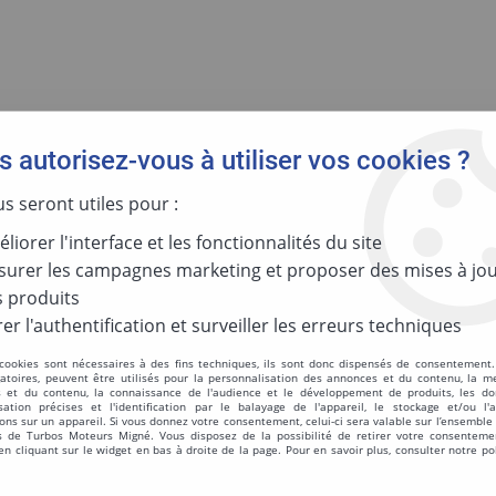
 autorisez-vous à utiliser vos cookies ?
GIES
MOTORISATION
PAR RÉFÉR
us seront utiles pour :
liorer l'interface et les fonctionnalités du site
urer les campagnes marketing et proposer des mises à jou
Réinitialis
 produits
er l'authentification et surveiller les erreurs techniques
 cookies sont nécessaires à des fins techniques, ils sont donc dispensés de consentement. 
CLOCHE THER
gatoires, peuvent être utilisés pour la personnalisation des annonces et du contenu, la m
 et du contenu, la connaissance de l'audience et le développement de produits, les d
isation précises et l'identification par le balayage de l'appareil, le stockage et/ou l'
ons sur un appareil. Si vous donnez votre consentement, celui-ci sera valable sur l’ensemble
 de Turbos Moteurs Migné. Vous disposez de la possibilité de retirer votre consenteme
Réf. :
53331652000
 cliquant sur le widget en bas à droite de la page. Pour en savoir plus, consulter notre po