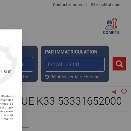
Contactez-nous
Site institutionnel
|
COMPTE
ENCE
PAR IMMATRICULATION
r sur
er la recherche
Réinitialiser la recherche
D'autres,
MIQUE K33 53331652000
esure des
onnées de
accès aux
 des sous-
nt à tout
litique de