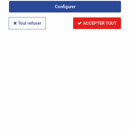
Politique de confidentialité
Configurer
Conditions Générales de Vente
Tout refuser
ACCEPTER TOUT
Mentions légales
-
OASIS Projet
OASIS Commerce