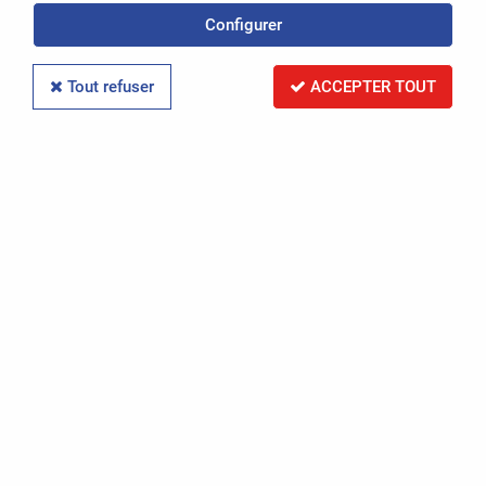
Politique de confidentialité
Configurer
Conditions Générales de Vente
Tout refuser
ACCEPTER TOUT
Mentions légales
-
OASIS Projet
OASIS Commerce