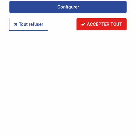
Politique de confidentialité
Configurer
Conditions Générales de Vente
Tout refuser
ACCEPTER TOUT
Mentions légales
-
OASIS Projet
OASIS Commerce