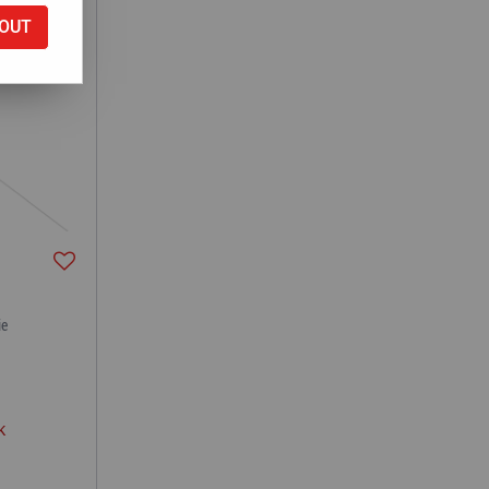
OUT
ie
k