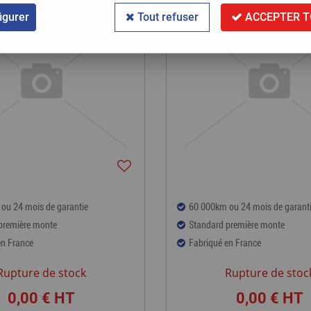
igurer
Tout refuser
ACCEPTER T
ou 24 mois de garantie
60 000km ou 24 mois de garant
première monte
Standard première monte
en France
Fabriqué en France
Rupture de stock
Rupture de stoc
0,00 €
HT
0,00 €
HT