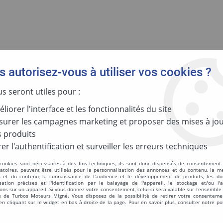
 autorisez-vous à utiliser vos cookies ?
us seront utiles pour :
KIT DIVERS
liorer l'interface et les fonctionnalités du site
urer les campagnes marketing et proposer des mises à jou
 produits
er l'authentification et surveiller les erreurs techniques
 cookies sont nécessaires à des fins techniques, ils sont donc dispensés de consentement. 
2 articles sur
2
gatoires, peuvent être utilisés pour la personnalisation des annonces et du contenu, la m
 et du contenu, la connaissance de l'audience et le développement de produits, les d
isation précises et l'identification par le balayage de l'appareil, le stockage et/ou l'
ons sur un appareil. Si vous donnez votre consentement, celui-ci sera valable sur l’ensemble
 de Turbos Moteurs Migné. Vous disposez de la possibilité de retirer votre consenteme
 cliquant sur le widget en bas à droite de la page. Pour en savoir plus, consulter notre po
ICDE VVP2 5000-080-010B
kit de montage 5336-7