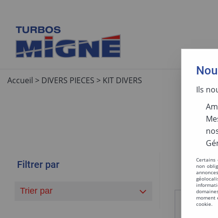
Nous
Accueil
>
DIVERS PIECES
>
KIT DIVERS
Ils no
Amé
Mes
nos
Gér
Certains
Filtrer par
non obli
annonces
géolocal
informati
Trier par
domaines
moment en
KIT SERV
cookie.