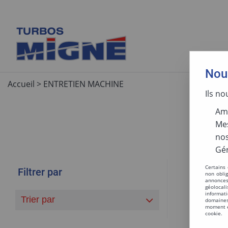
Nous
Accueil
>
ENTRETIEN MACHINE
Ils no
Amé
Mes
nos
Gér
Certains
Filtrer par
non obli
annonces
géolocal
informati
Trier par
domaines
moment en
cookie.