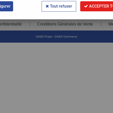
igurer
Tout refuser
ACCEPTER T
nfidentialité
Conditions Générales de Vente
Me
|
|
-
OASIS Projet
OASIS Commerce