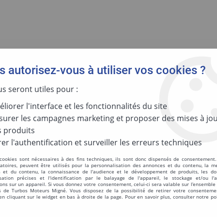
 autorisez-vous à utiliser vos cookies ?
us seront utiles pour :
ENTRETIEN MACHINE
liorer l'interface et les fonctionnalités du site
urer les campagnes marketing et proposer des mises à jou
 produits
er l'authentification et surveiller les erreurs techniques
 cookies sont nécessaires à des fins techniques, ils sont donc dispensés de consentement. 
Aucune correspondance
gatoires, peuvent être utilisés pour la personnalisation des annonces et du contenu, la m
 et du contenu, la connaissance de l'audience et le développement de produits, les d
isation précises et l'identification par le balayage de l'appareil, le stockage et/ou l'
ons sur un appareil. Si vous donnez votre consentement, celui-ci sera valable sur l’ensemble
 de Turbos Moteurs Migné. Vous disposez de la possibilité de retirer votre consenteme
 cliquant sur le widget en bas à droite de la page. Pour en savoir plus, consulter notre po