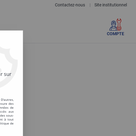
Contactez-nous
Site institutionnel
|
COMPTE
r sur
D'autres,
 trouvée
esure des
onnées de
accès aux
 des sous-
nt à tout
litique de