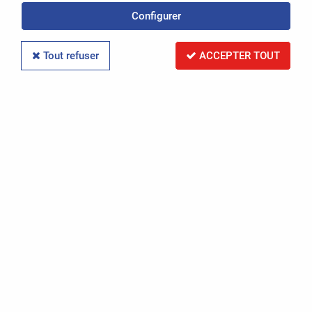
Politique de confidentialité
Configurer
Conditions Générales de Vente
Tout refuser
ACCEPTER TOUT
Mentions légales
-
OASIS Projet
OASIS Commerce