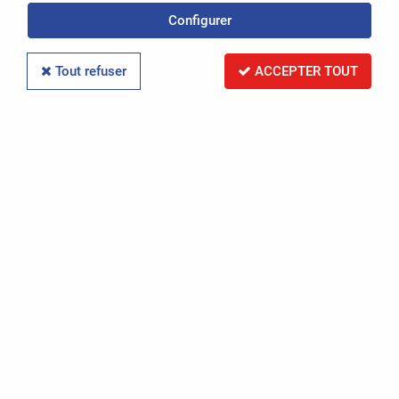
Configurer
Réinitialiser la recherche
Tout refuser
ACCEPTER TOUT
PAR RÉFÉRENCE
Réinitialiser la recherche
PAR IMMATRICULATION
Réinitialiser la recherche
RECHERCHER