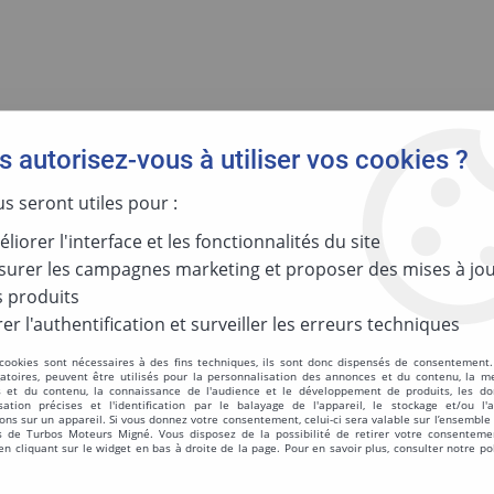
 autorisez-vous à utiliser vos cookies ?
GIES
MOTORISATION
PAR RÉFÉR
us seront utiles pour :
liorer l'interface et les fonctionnalités du site
urer les campagnes marketing et proposer des mises à jou
Réinitialis
 produits
er l'authentification et surveiller les erreurs techniques
 cookies sont nécessaires à des fins techniques, ils sont donc dispensés de consentement. 
Turbo Equipem
gatoires, peuvent être utilisés pour la personnalisation des annonces et du contenu, la m
 et du contenu, la connaissance de l'audience et le développement de produits, les d
isation précises et l'identification par le balayage de l'appareil, le stockage et/ou l'
50009N
ons sur un appareil. Si vous donnez votre consentement, celui-ci sera valable sur l’ensemble
 de Turbos Moteurs Migné. Vous disposez de la possibilité de retirer votre consenteme
 cliquant sur le widget en bas à droite de la page. Pour en savoir plus, consulter notre po
Réf. :
50009N