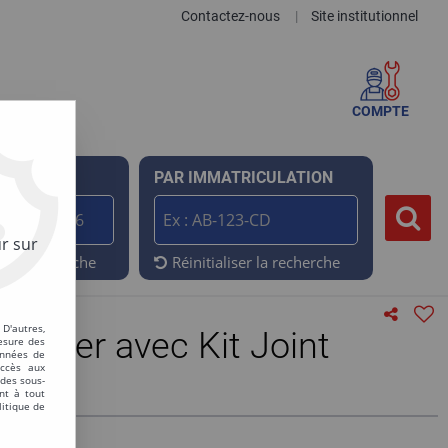
Contactez-nous
Site institutionnel
|
COMPTE
ENCE
PAR IMMATRICULATION
r sur
er la recherche
Réinitialiser la recherche
D'autres,
entier avec Kit Joint
esure des
onnées de
accès aux
 des sous-
nt à tout
litique de