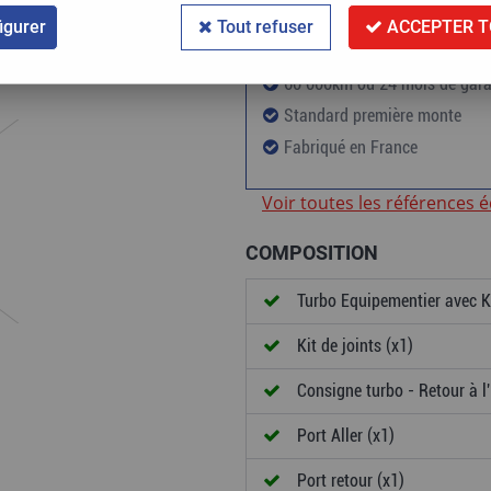
igurer
Tout refuser
ACCEPTER T
60 000km ou 24 mois de gara
Standard première monte
Fabriqué en France
Voir toutes les références 
COMPOSITION
Turbo Equipementier avec Ki
Kit de joints (x1)
Consigne turbo - Retour à l'
Port Aller (x1)
Port retour (x1)