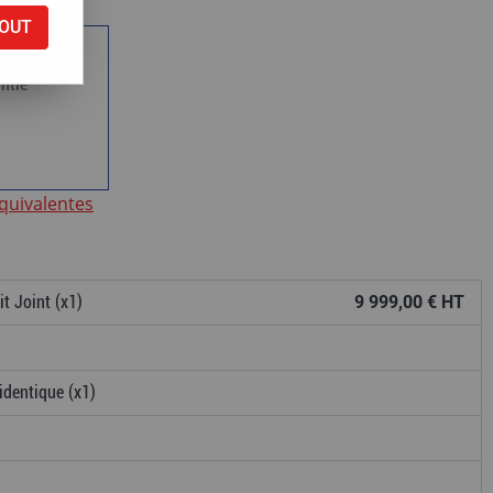
OUT
ntie
équivalentes
t Joint (x1)
9 999,00 € HT
identique (x1)