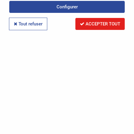
Configurer
Réinitialiser la recherche
Tout refuser
ACCEPTER TOUT
PAR RÉFÉRENCE
Réinitialiser la recherche
PAR IMMATRICULATION
Réinitialiser la recherche
RECHERCHER