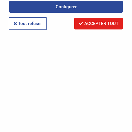
Configurer
Réinitialiser la recherche
Tout refuser
ACCEPTER TOUT
PAR RÉFÉRENCE
Réinitialiser la recherche
PAR IMMATRICULATION
Réinitialiser la recherche
RECHERCHER