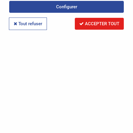
Configurer
Réinitialiser la recherche
Tout refuser
ACCEPTER TOUT
PAR RÉFÉRENCE
Réinitialiser la recherche
PAR IMMATRICULATION
Réinitialiser la recherche
RECHERCHER