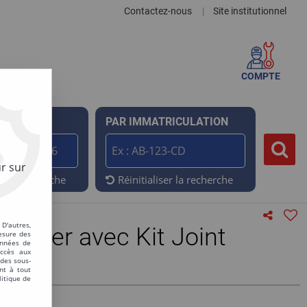
Contactez-nous
Site institutionnel
|
COMPTE
ENCE
PAR IMMATRICULATION
r sur
er la recherche
Réinitialiser la recherche
D'autres,
entier avec Kit Joint
esure des
onnées de
accès aux
 des sous-
nt à tout
litique de