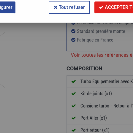
igurer
Tout refuser
ACCEPTER T
60 000km ou 24 mois de gara
Standard première monte
Fabriqué en France
Voir toutes les références 
COMPOSITION
Turbo Equipementier avec Ki
Kit de joints (x1)
Consigne turbo - Retour à l'
Port Aller (x1)
Port retour (x1)