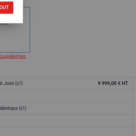
OUT
ntie
équivalentes
t Joint (x1)
9 999,00 € HT
identique (x1)