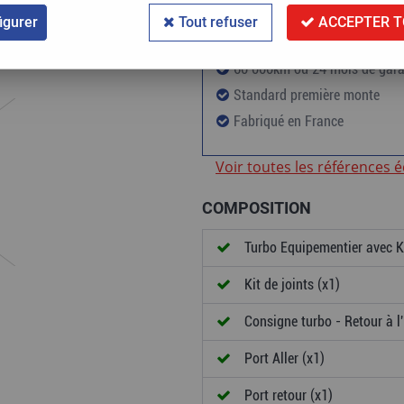
igurer
Tout refuser
ACCEPTER T
60 000km ou 24 mois de gara
Standard première monte
Fabriqué en France
Voir toutes les références 
COMPOSITION
Turbo Equipementier avec Ki
Kit de joints (x1)
Consigne turbo - Retour à l'
Port Aller (x1)
Port retour (x1)