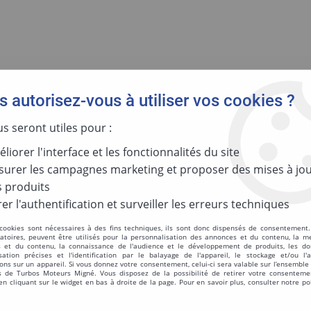
 autorisez-vous à utiliser vos cookies ?
GIES
MOTORISATION
PAR RÉFÉR
us seront utiles pour :
liorer l'interface et les fonctionnalités du site
urer les campagnes marketing et proposer des mises à jou
Réinitialis
 produits
er l'authentification et surveiller les erreurs techniques
 cookies sont nécessaires à des fins techniques, ils sont donc dispensés de consentement. 
Turbo Equipem
gatoires, peuvent être utilisés pour la personnalisation des annonces et du contenu, la m
 et du contenu, la connaissance de l'audience et le développement de produits, les d
isation précises et l'identification par le balayage de l'appareil, le stockage et/ou l'
50112N
ons sur un appareil. Si vous donnez votre consentement, celui-ci sera valable sur l’ensemble
 de Turbos Moteurs Migné. Vous disposez de la possibilité de retirer votre consenteme
 cliquant sur le widget en bas à droite de la page. Pour en savoir plus, consulter notre po
Réf. :
50112N