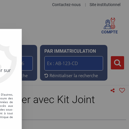
Contactez-nous
Site institutionnel
|
COMPTE
ENCE
PAR IMMATRICULATION
r sur
er la recherche
Réinitialiser la recherche
D'autres,
entier avec Kit Joint
esure des
onnées de
accès aux
 des sous-
nt à tout
litique de