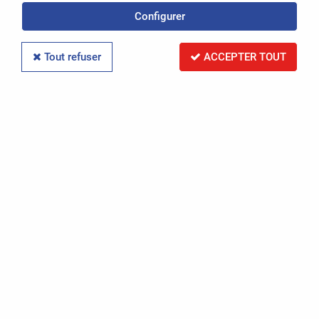
Configurer
Réinitialiser la recherche
Tout refuser
ACCEPTER TOUT
PAR RÉFÉRENCE
Réinitialiser la recherche
PAR IMMATRICULATION
Réinitialiser la recherche
RECHERCHER