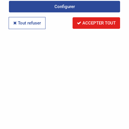
Configurer
Réinitialiser la recherche
Tout refuser
ACCEPTER TOUT
PAR RÉFÉRENCE
Réinitialiser la recherche
PAR IMMATRICULATION
Réinitialiser la recherche
RECHERCHER