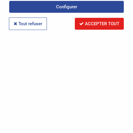
Configurer
Réinitialiser la recherche
Tout refuser
ACCEPTER TOUT
PAR RÉFÉRENCE
Réinitialiser la recherche
PAR IMMATRICULATION
Réinitialiser la recherche
RECHERCHER