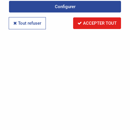
Configurer
Réinitialiser la recherche
Tout refuser
ACCEPTER TOUT
PAR RÉFÉRENCE
Réinitialiser la recherche
PAR IMMATRICULATION
Réinitialiser la recherche
RECHERCHER