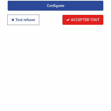
Configurer
Réinitialiser la recherche
Tout refuser
ACCEPTER TOUT
PAR RÉFÉRENCE
Réinitialiser la recherche
PAR IMMATRICULATION
Réinitialiser la recherche
RECHERCHER