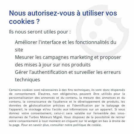
Nous autorisez-vous à utiliser vos
cookies ?
Ils nous seront utiles pour :
Accueil
>
TURBO NEUF
>
TURBO EQUIP PL GARRETT
Améliorer l'interface et les fonctionnalités du
TURBO EQUIP PL GARRETT
site
Mesurer les campagnes marketing et proposer
des mises à jour sur nos produits
Gérer l'authentification et surveiller les erreurs
techniques
TRIER & FILTRER
Certains cookies sont nécessaires à des fins techniques, ils sont donc dispensés
de consentement. D'autres, non obligatoires, peuvent être utilisés pour la
personnalisation des annonces et du contenu, la mesure des annonces et du
60 articles sur
92
contenu, la connaissance de l'audience et le développement de produits, les
données de géolocalisation précises et l'identification par le balayage de
l'appareil, le stockage et/ou l'accès aux informations sur un appareil. Si vous
donnez votre consentement, celui-ci sera valable sur l’ensemble des sous-
domaines de Turbos Moteurs Migné. Vous disposez de la possibilité de retirer
votre consentement à tout moment en cliquant sur le widget en bas à droite de
Turbo Equipementier sans Kit Joint 51724N
la page. Pour en savoir plus, consulter notre politique de cookie.