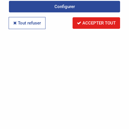
Configurer
Politique de confidentialité
Conditions Générales de Vente
Tout refuser
ACCEPTER TOUT
Mentions légales
-
OASIS Projet
OASIS Commerce