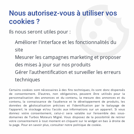
Nous autorisez-vous à utiliser vos
cookies ?
Ils nous seront utiles pour :
Accueil
>
TURBO REMAN V2021
>
CARCASSE TURBO EQUIP GARRETT
Améliorer l'interface et les fonctionnalités du
site
CARCASSE TURBO EQUIP GARRETT
Mesurer les campagnes marketing et proposer
des mises à jour sur nos produits
Gérer l'authentification et surveiller les erreurs
techniques
TRIER & FILTRER
Certains cookies sont nécessaires à des fins techniques, ils sont donc dispensés
de consentement. D'autres, non obligatoires, peuvent être utilisés pour la
personnalisation des annonces et du contenu, la mesure des annonces et du
Aucune correspondance trouvée
contenu, la connaissance de l'audience et le développement de produits, les
données de géolocalisation précises et l'identification par le balayage de
l'appareil, le stockage et/ou l'accès aux informations sur un appareil. Si vous
donnez votre consentement, celui-ci sera valable sur l’ensemble des sous-
domaines de Turbos Moteurs Migné. Vous disposez de la possibilité de retirer
votre consentement à tout moment en cliquant sur le widget en bas à droite de
la page. Pour en savoir plus, consulter notre politique de cookie.