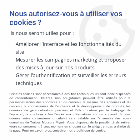
Nous autorisez-vous à utiliser vos
cookies ?
Ils nous seront utiles pour :
Accueil
>
TURBO REMAN V2021
>
CARCASSE TURBO EQUIP PL MITSUBISHI
Améliorer l'interface et les fonctionnalités du
CARCASSE TURBO EQUIP PL MITSUBISHI
site
Mesurer les campagnes marketing et proposer
des mises à jour sur nos produits
Gérer l'authentification et surveiller les erreurs
techniques
TRIER & FILTRER
Certains cookies sont nécessaires à des fins techniques, ils sont donc dispensés
de consentement. D'autres, non obligatoires, peuvent être utilisés pour la
personnalisation des annonces et du contenu, la mesure des annonces et du
Aucune correspondance trouvée
contenu, la connaissance de l'audience et le développement de produits, les
données de géolocalisation précises et l'identification par le balayage de
l'appareil, le stockage et/ou l'accès aux informations sur un appareil. Si vous
donnez votre consentement, celui-ci sera valable sur l’ensemble des sous-
domaines de Turbos Moteurs Migné. Vous disposez de la possibilité de retirer
votre consentement à tout moment en cliquant sur le widget en bas à droite de
la page. Pour en savoir plus, consulter notre politique de cookie.