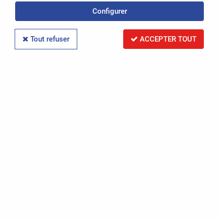
Configurer
Politique de confidentialité
Conditions Générales de Vente
Tout refuser
ACCEPTER TOUT
Mentions légales
-
OASIS Projet
OASIS Commerce