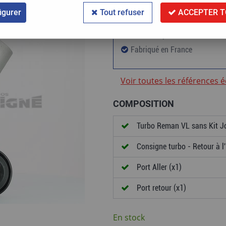
igurer
Tout refuser
ACCEPTER T
60 000km ou 24 mois de gara
Standard première monte
Fabriqué en France
Voir toutes les références 
COMPOSITION
Turbo Reman VL sans Kit Jo
Consigne turbo - Retour à l'
Port Aller (x1)
Port retour (x1)
En stock