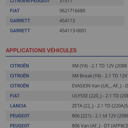
37571
CITROËN/PEUGEOT
9621716680
FIAT
454113
GARRETT
454113-0001
GARRETT
APPLICATIONS VÉHICULES
XM (Y4) - 2.1 TD 12V (2088 
CITROËN
XM Break (Y4) - 2.1 TD 12V
CITROËN
EVASION Van (U6_, AF_) - 
CITROËN
ULYSSE (220_) - 2.1 TD (20
FIAT
ZETA (22_) - 2.1 TD (220AJ5
LANCIA
806 (221) - 2.1 td 12V (208
PEUGEOT
806 Van (AF_) - DT (AFP8CB
PEUGEOT