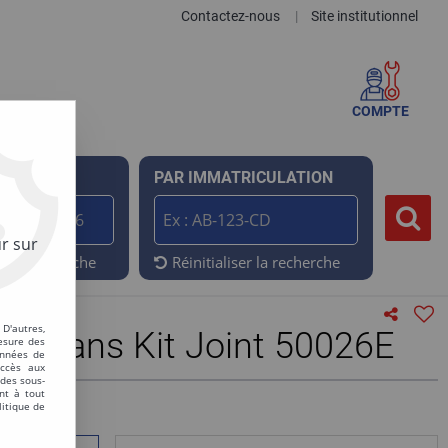
Contactez-nous
Site institutionnel
|
COMPTE
ENCE
PAR IMMATRICULATION
r sur
er la recherche
Réinitialiser la recherche
D'autres,
L sans Kit Joint 50026E
esure des
onnées de
accès aux
 des sous-
nt à tout
litique de