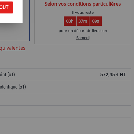
Selon vos conditions particulières
OUT
ntie
Il vous reste
03h
37m
08s
pour un départ de livraison
Samedi
équivalentes
int (x1)
572,45 € HT
identique (x1)