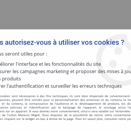
 autorisez-vous à utiliser vos cookies ?
GIES
MOTORISATION
PAR RÉFÉR
us seront utiles pour :
liorer l'interface et les fonctionnalités du site
urer les campagnes marketing et proposer des mises à jou
Réinitialis
 produits
er l'authentification et surveiller les erreurs techniques
 cookies sont nécessaires à des fins techniques, ils sont donc dispensés de consentement. 
Turbo Reman V
gatoires, peuvent être utilisés pour la personnalisation des annonces et du contenu, la m
 et du contenu, la connaissance de l'audience et le développement de produits, les d
isation précises et l'identification par le balayage de l'appareil, le stockage et/ou l'
ons sur un appareil. Si vous donnez votre consentement, celui-ci sera valable sur l’ensemble
 de Turbos Moteurs Migné. Vous disposez de la possibilité de retirer votre consenteme
Réf. :
50026E
 cliquant sur le widget en bas à droite de la page. Pour en savoir plus, consulter notre po