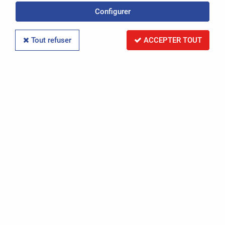
Configurer
Réinitialiser la recherche
Tout refuser
ACCEPTER TOUT
PAR RÉFÉRENCE
Réinitialiser la recherche
PAR IMMATRICULATION
Réinitialiser la recherche
RECHERCHER