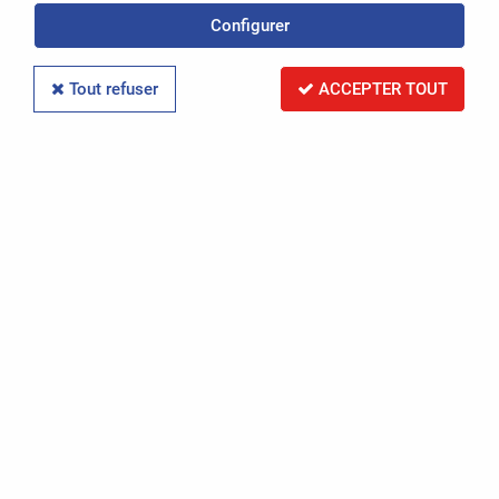
Configurer
Réinitialiser la recherche
Tout refuser
ACCEPTER TOUT
PAR RÉFÉRENCE
Réinitialiser la recherche
PAR IMMATRICULATION
Réinitialiser la recherche
RECHERCHER