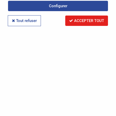
Configurer
Réinitialiser la recherche
Tout refuser
ACCEPTER TOUT
PAR RÉFÉRENCE
Réinitialiser la recherche
PAR IMMATRICULATION
Réinitialiser la recherche
RECHERCHER