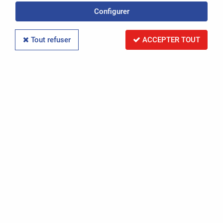
Configurer
Réinitialiser la recherche
Tout refuser
ACCEPTER TOUT
PAR RÉFÉRENCE
Réinitialiser la recherche
PAR IMMATRICULATION
Réinitialiser la recherche
RECHERCHER