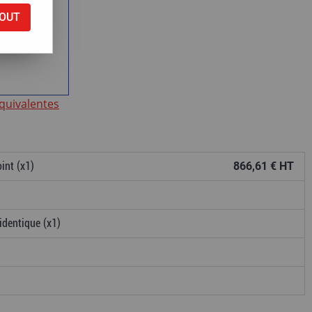
OUT
ntie
équivalentes
int (x1)
866,61 € HT
identique (x1)