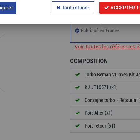
igurer
Tout refuser
ACCEPTER T
60 000km ou 24 mois de gara
Standard première monte
Fabriqué en France
Voir toutes les références 
COMPOSITION
Turbo Reman VL avec Kit Jo
KJ JT10571 (x1)
Consigne turbo - Retour à l'
Port Aller (x1)
Port retour (x1)