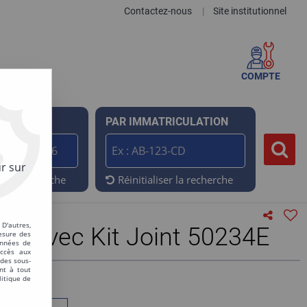
Contactez-nous
Site institutionnel
|
COMPTE
ENCE
PAR IMMATRICULATION
r sur
er la recherche
Réinitialiser la recherche
D'autres,
L avec Kit Joint 50234E
esure des
onnées de
accès aux
 des sous-
nt à tout
litique de