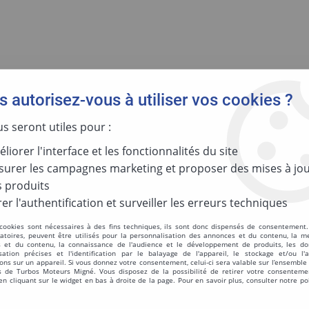
 autorisez-vous à utiliser vos cookies ?
GIES
MOTORISATION
PAR RÉFÉR
us seront utiles pour :
liorer l'interface et les fonctionnalités du site
urer les campagnes marketing et proposer des mises à jou
Réinitialis
 produits
er l'authentification et surveiller les erreurs techniques
 cookies sont nécessaires à des fins techniques, ils sont donc dispensés de consentement. 
Turbo Reman V
gatoires, peuvent être utilisés pour la personnalisation des annonces et du contenu, la m
 et du contenu, la connaissance de l'audience et le développement de produits, les d
isation précises et l'identification par le balayage de l'appareil, le stockage et/ou l'
ons sur un appareil. Si vous donnez votre consentement, celui-ci sera valable sur l’ensemble
 de Turbos Moteurs Migné. Vous disposez de la possibilité de retirer votre consenteme
Réf. :
50234E
 cliquant sur le widget en bas à droite de la page. Pour en savoir plus, consulter notre po