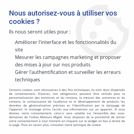
Nous autorisez-vous à utiliser vos
cookies ?
Ils nous seront utiles pour :
Accueil
>
DIVERS PIECES
>
ROUE DE COMPRESSEUR DIVERS
Améliorer l'interface et les fonctionnalités du
ROUE DE COMPRESSEUR DIVERS
site
Mesurer les campagnes marketing et proposer
des mises à jour sur nos produits
Suspendisse ultrices magna ac arcu imperdiet ultrices.
Gérer l'authentification et surveiller les erreurs
Donec mollis libero pharetra ligula ultricies, et tristique
techniques
eros feugiat. Sed ullamcorper arcu eu odio sagittis, non
fringilla leo varius. Proin commodo vulputate odio quis
Certains cookies sont nécessaires à des fins techniques, ils sont donc dispensés
de consentement. D'autres, non obligatoires, peuvent être utilisés pour la
fringilla. Aliquam molestie, est vel interdum dictum,
personnalisation des annonces et du contenu, la mesure des annonces et du
contenu, la connaissance de l'audience et le développement de produits, les
orci sem rutrum metus, suscipit ultricies massa massa
données de géolocalisation précises et l'identification par le balayage de
l'appareil, le stockage et/ou l'accès aux informations sur un appareil. Si vous
sit amet quam. Maecenas vulputate orci at sem blandit,
donnez votre consentement, celui-ci sera valable sur l’ensemble des sous-
vel pharetra lacus scelerisque. Vestibulum tristique
domaines de Turbos Moteurs Migné. Vous disposez de la possibilité de retirer
votre consentement à tout moment en cliquant sur le widget en bas à droite de
consectetur purus, a auctor nisl lacinia quis. Morbi
la page. Pour en savoir plus, consulter notre politique de cookie.
molestie quis lectus eu pretium.