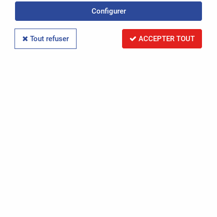
Configurer
TRIER & FILTRER
Tout refuser
ACCEPTER TOUT
Aucune correspondance trouvée
Maecenas dui mauris, egestas a pulvinar sed,
malesuada nec mauris. Morbi eu turpis sed turpis
fringilla convallis. Pellentesque vitae auctor nisl.
Duis non leo eget nunc mollis dictum nec ac quam.
Interdum et malesuada fames ac ante ipsum
primis in faucibus. Nullam faucibus ante vel lacinia
elementum. Nam id fermentum felis. Cras varius
tempor consectetur. Mauris lacinia non magna a
tempus.
Politique de confidentialité